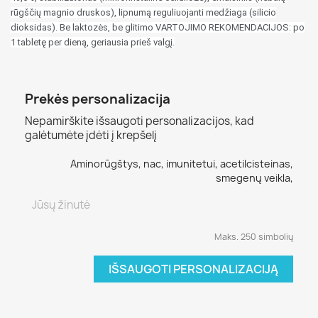
rūgščių magnio druskos), lipnumą reguliuojanti medžiaga (silicio
dioksidas). Be laktozės, be glitimo VARTOJIMO REKOMENDACIJOS: po
1 tabletę per dieną, geriausia prieš valgį.
Prekės personalizacija
Nepamirškite išsaugoti personalizacijos, kad
galėtumėte įdėti į krepšelį
Aminorūgštys, nac, imunitetui, acetilcisteinas,
smegenų veikla,
Maks. 250 simbolių
IŠSAUGOTI PERSONALIZACIJĄ