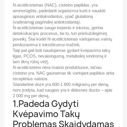
N-acetilcisteinas (NAC), cisteino papildas, yra
aminorūgštis, padedanti organizmui kurti ir naudoti
apsauginius antioksidantus, ypač glutationą
(vadinamąjį pagrindinį antioksidantą).
N-acetilcisteinas saugo kepenis ir inkstus, gerina
detoksikacijos procesus, be to, turi priešuždegiminį
poveikį. Štai kodėl N-acetilcisteinas vartojamas vaistų
perdozavimui ir toksiškumui mažinti.
Taip pat gali būti naudojamas gydant kvėpavimo takų
ligas, PCOS, nevaisingumą, metabolinį sindromą ir
tam tikrų rūšių vėžį.
N-acetilcisteino nėra maisto produktuose, tačiau
cisteino yra. NAC gaunamas tik vartojant papildus arba
receptinius vaistus.
Standartinė dozė yra 600-1 800 miligramų per dieną,
nors įrodyta, kad saugios yra ir didesnės dozės – apie
2 000 mg per dieną.
1.Padeda Gydyti
Kvėpavimo Takų
Problemas Skaidydamas