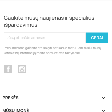
Gaukite mūsų naujienas ir specialius
išpardavimus
Prenumeratos galėsite atsisakyti bet kuriuo metu. Tam tikslui mūsų
kontaktinę informaciją rasite parduotuvės taisyklėse.
Facebook
Instagram
PREKĖS

MŪSŲ ĮMONĖ
