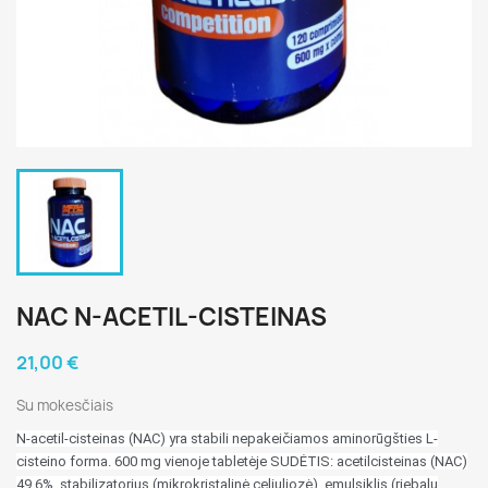
NAC N-ACETIL-CISTEINAS
21,00 €
Su mokesčiais
N-acetil-cisteinas (NAC) yra stabili nepakeičiamos aminorūgšties L-
cisteino forma. 600 mg vienoje tabletėje SUDĖTIS: acetilcisteinas (NAC)
49,6%, stabilizatorius (mikrokristalinė celiuliozė), emulsiklis (riebalų