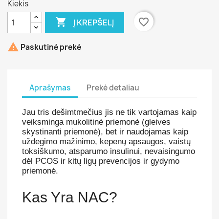
Kiekis

favorite_border
Į KREPŠELĮ

Paskutinė prekė
Aprašymas
Prekė detaliau
Jau tris dešimtmečius jis ne tik vartojamas kaip
veiksminga mukolitinė priemonė (gleives
skystinanti priemonė), bet ir naudojamas kaip
uždegimo mažinimo, kepenų apsaugos, vaistų
toksiškumo, atsparumo insulinui, nevaisingumo
dėl PCOS ir kitų ligų prevencijos ir gydymo
priemonė.
Kas Yra NAC?