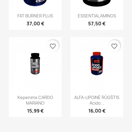
Greita peržiūra
Greita peržiūra


FAT BURNER PLUS
ESSENTIAL AMINOS
37,00 €
57,50 €
favorite_border
favorite_border
Greita peržiūra
Greita peržiūra


Kepenims CARDO
ALFA-LIPOINĖ RŪGŠTIS
MARIANO
Acido...
15,99 €
16,00 €