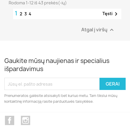
Rodoma 1-12 iš 43 prekės(-ių)
1

Tęsti
2
3
4
Atgal į viršų

Gaukite mūsų naujienas ir specialius
išpardavimus
Prenumeratos galėsite atsisakyti bet kuriuo metu. Tam tikslui mūsų
kontaktinę informaciją rasite parduotuvės taisyklėse.
Facebook
Instagram