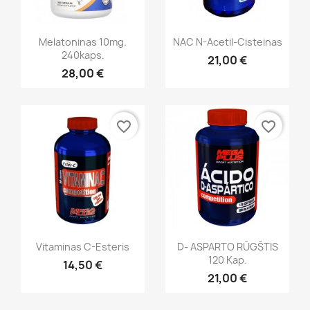
Greita peržiūra
Greita peržiūra


Melatoninas 10mg.
NAC N-Acetil-Cisteinas
240kaps.
21,00 €
28,00 €
favorite_border
favorite_border
Greita peržiūra
Greita peržiūra


Vitaminas C-Esteris
D- ASPARTO RŪGŠTIS
120 Kap.
14,50 €
21,00 €