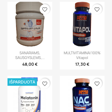
favorite_border
favorite_border
Greita peržiūra
Greita peržiūra


SANARIAMS,
MULTIVITAMINAI 100%
SAUSGYSLEMS,...
Vitapol
48,00 €
17,30 €
IŠPARDUOTA
favorite_border
favorite_border