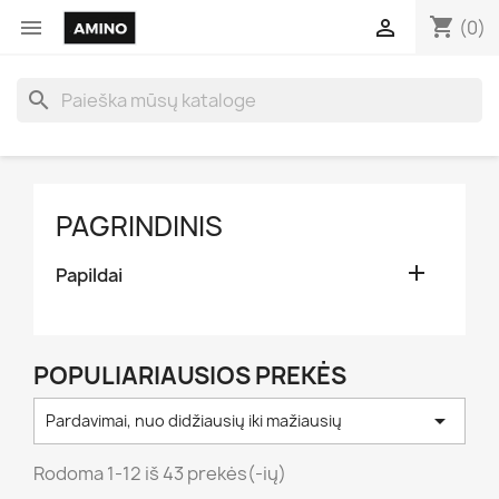
shopping_cart


(0)
search
PAGRINDINIS

Papildai
POPULIARIAUSIOS PREKĖS

Pardavimai, nuo didžiausių iki mažiausių
Rodoma 1-12 iš 43 prekės(-ių)