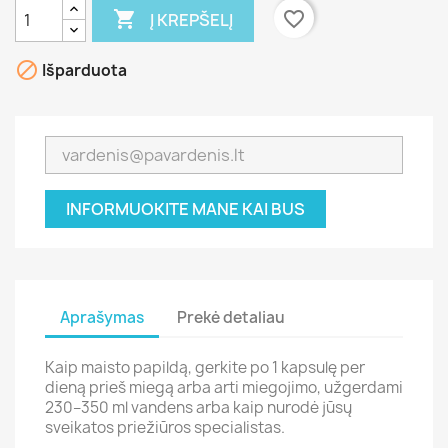

favorite_border
Į KREPŠELĮ

Išparduota
INFORMUOKITE MANE KAI BUS
Aprašymas
Prekė detaliau
Kaip maisto papildą, gerkite po 1 kapsulę per
dieną prieš miegą arba arti miegojimo, užgerdami
230–350 ml vandens arba kaip nurodė jūsų
sveikatos priežiūros specialistas.