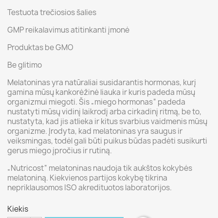
Testuota trečiosios šalies
GMP reikalavimus atitinkanti įmonė
Produktas be GMO
Be glitimo
Melatoninas yra natūraliai susidarantis hormonas, kurį
gamina mūsų kankorėžinė liauka ir kuris padeda mūsų
organizmui miegoti. Šis „miego hormonas“ padeda
nustatyti mūsų vidinį laikrodį arba cirkadinį ritmą, be to,
nustatyta, kad jis atlieka ir kitus svarbius vaidmenis mūsų
organizme. Įrodyta, kad melatoninas yra saugus ir
veiksmingas, todėl gali būti puikus būdas padėti susikurti
gerus miego įpročius ir rutiną.
„Nutricost“ melatoninas naudoja tik aukštos kokybės
melatoniną. Kiekvienos partijos kokybę tikrina
nepriklausomos ISO akredituotos laboratorijos.
Kiekis