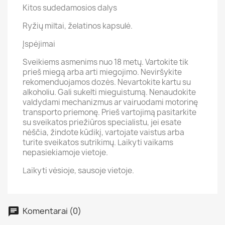
Kitos sudedamosios dalys
Ryžių miltai, želatinos kapsulė.
Įspėjimai
Sveikiems asmenims nuo 18 metų. Vartokite tik
prieš miegą arba arti miegojimo. Neviršykite
rekomenduojamos dozės. Nevartokite kartu su
alkoholiu. Gali sukelti mieguistumą. Nenaudokite
valdydami mechanizmus ar vairuodami motorinę
transporto priemonę. Prieš vartojimą pasitarkite
su sveikatos priežiūros specialistu, jei esate
nėščia, žindote kūdikį, vartojate vaistus arba
turite sveikatos sutrikimų. Laikyti vaikams
nepasiekiamoje vietoje.
Laikyti vėsioje, sausoje vietoje.
Komentarai (0)