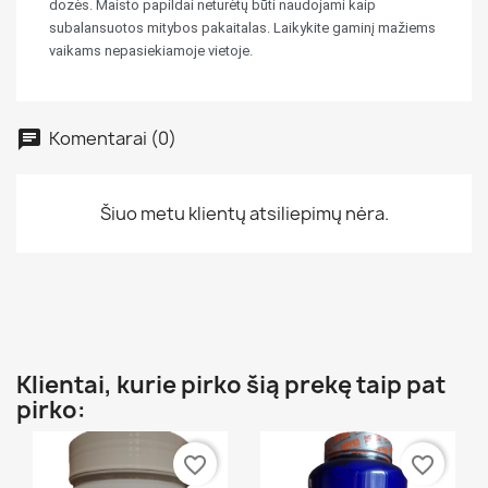
dozės. Maisto papildai neturėtų būti naudojami kaip
subalansuotos mitybos pakaitalas. Laikykite gaminį mažiems
vaikams nepasiekiamoje vietoje.
Komentarai (0)
Šiuo metu klientų atsiliepimų nėra.
Klientai, kurie pirko šią prekę taip pat
pirko:
favorite_border
favorite_border