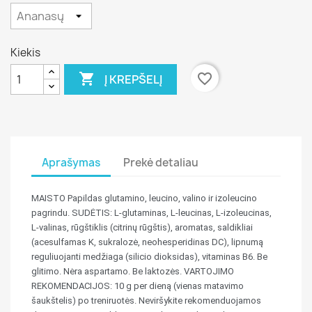
Kiekis

favorite_border
Į KREPŠELĮ
Aprašymas
Prekė detaliau
MAISTO Papildas glutamino, leucino, valino ir izoleucino
pagrindu. SUDĖTIS: L-glutaminas, L-leucinas, L-izoleucinas,
L-valinas, rūgštiklis (citrinų rūgštis), aromatas, saldikliai
(acesulfamas K, sukralozė, neohesperidinas DC), lipnumą
reguliuojanti medžiaga (silicio dioksidas), vitaminas B6. Be
glitimo. Nėra aspartamo. Be laktozės. VARTOJIMO
REKOMENDACIJOS: 10 g per dieną (vienas matavimo
šaukštelis) po treniruotės. Neviršykite rekomenduojamos