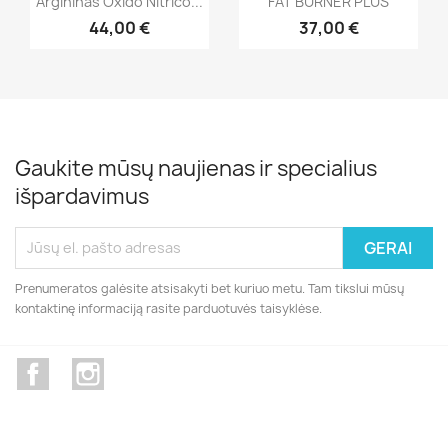
Argininas Oxido Nitrico...
FAT BURNER PLUS
44,00 €
37,00 €
Gaukite mūsų naujienas ir specialius
išpardavimus
Prenumeratos galėsite atsisakyti bet kuriuo metu. Tam tikslui mūsų
kontaktinę informaciją rasite parduotuvės taisyklėse.
Facebook
Instagram